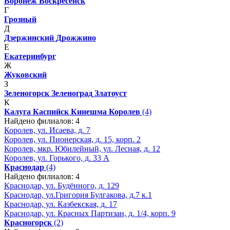
Воронеж
Воскресенск
Г
Грозный
Д
Дзержинский
Дрожжино
Е
Екатеринбург
Ж
Жуковский
З
Зеленогорск
Зеленоград
Златоуст
К
Калуга
Каспийск
Кинешма
Королев
(4)
Найдено филиалов: 4
Королев, ул. Исаева, д. 7
Королев, ул. Пионерская, д. 15, корп. 2
Королев, мкр. Юбилейный, ул. Лесная, д. 12
Королев, ул. Горького, д. 33 А
Краснодар
(4)
Найдено филиалов: 4
Краснодар, ул. Будённого, д. 129
Краснодар, ул.Григория Булгакова, д.7 к.1
Краснодар, ул. Казбекская, д. 17
Краснодар, ул. Красных Партизан, д. 1/4, корп. 9
Красногорск
(2)