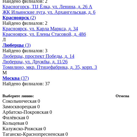
Найдено филиалов: 2
Красногорск, ТЦ Ёлка, ул. Ленина, д. 26 А
ЖК Ильинские луга, ул. Архангельская, д. 6
Красноярск
(2)
Найдено филиалов: 2
Красноярск, ул. Карла Маркса, д. 34
Красноярск, ул. Елены Стасовой, д. 48б
Л
Люберцы
(3)
Найдено филиалов: 3
Люберцы, проспект Победы, д. 14
Люберцы, ул. Дружбы, д. 11/26
Томилино, мкр. Птицефабрика, д. 35, корп. 3
М
Москва
(37)
Найдено филиалов: 37
Выберите линию:
Отмена
Сокольническая
0
Замоскворецкая
0
Арбатско-Покровская
0
Филёвская
0
Кольцевая
0
Калужско-Рижская
0
Таганско-Краснопресненская
0