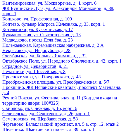
Кантемировская, ул. Москворечье, д. 4, корп. 6
ЖК Бунинские Луга, ул. Александры Монаховой, д. 88,
корп. 1
Коньково, ул. Профсоюзная, д. 109
Коптево, бульвар Матроса Железняка, д. 33, корп. 1
Котельники, ул. Кузьминская, д. 17
Лухмановская, ул. Святоозерская, д. 13
Медведково, проезд Дежнёва, д. 23
Полежаевская, Карамышевская набережная, д. 2 А
Некрасовка, ул. Недорубова, д. 28
Октябрьская, ул. Большая Якиманка, д. 32
Октябрьское Поле, ул. Народного Ополчения, д. 42, корп. 1
Отрадное, ул. Декабристов, д. 21
Печатники, ул. Шоссейная, д. 8
Проспект мира, ул. Гиляровского, д. 48
Преображенская площадь, ул. Преображенская, д. 5/7
Прокшино, ЖК Испанские кварталы, проспект Магеллана,
д. 4
Речной Вокзал, ул. Фестивальная, д. 11 (Код для входа на
территорию двора: 100#325)
Свиблово, ул. Снежная, д. 16, корп. 6
Селигерская, ул. Селигерская, д. 26, корп. 1
Семеновская, ул. Щербаковская, д. 58
Чертаново, Балаклавский проспект, вл. 5 а, стр. 12, этаж 2
Шелепиха, Шмитовский проезд, д. 39, корп. 1