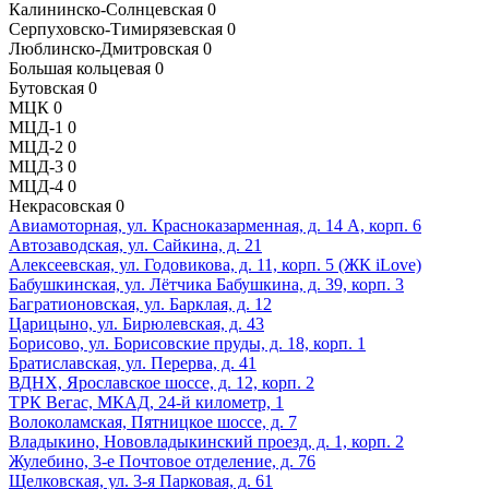
Калининско-Солнцевская
0
Серпуховско-Тимирязевская
0
Люблинско-Дмитровская
0
Большая кольцевая
0
Бутовская
0
МЦК
0
МЦД-1
0
МЦД-2
0
МЦД-3
0
МЦД-4
0
Некрасовская
0
Авиамоторная, ул. Красноказарменная, д. 14 А, корп. 6
Автозаводская, ул. Сайкина, д. 21
Алексеевская, ул. Годовикова, д. 11, корп. 5 (ЖК iLove)
Бабушкинская, ул. Лётчика Бабушкина, д. 39, корп. 3
Багратионовская, ул. Барклая, д. 12
Царицыно, ул. Бирюлевская, д. 43
Борисово, ул. Борисовские пруды, д. 18, корп. 1
Братиславская, ул. Перерва, д. 41
ВДНХ, Ярославское шоссе, д. 12, корп. 2
ТРК Вегас, МКАД, 24-й километр, 1
Волоколамская, Пятницкое шоссе, д. 7
Владыкино, Нововладыкинский проезд, д. 1, корп. 2
Жулебино, 3-е Почтовое отделение, д. 76
Щелковская, ул. 3-я Парковая, д. 61