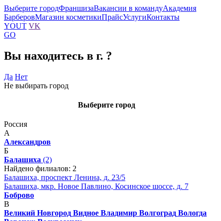
Выберите город
Франшиза
Вакансии в команду
Академия
Барберов
Магазин косметики
Прайс
Услуги
Контакты
YOUT
VK
GO
Вы находитесь в г.
?
Да
Нет
Не выбирать город
Выберите город
Россия
А
Александров
Б
Балашиха
(2)
Найдено филиалов: 2
Балашиха, проспект Ленина, д. 23/5
Балашиха, мкр. Новое Павлино, Косинское шоссе, д. 7
Боброво
В
Великий Новгород
Видное
Владимир
Волгоград
Вологда