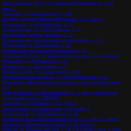
ЖК Бунинские Луга, ул. Александры Монаховой, д. 88,
корп. 1
Коньково, ул. Профсоюзная, д. 109
Коптево, бульвар Матроса Железняка, д. 33, корп. 1
Котельники, ул. Кузьминская, д. 17
Лухмановская, ул. Святоозерская, д. 13
Медведково, проезд Дежнёва, д. 23
Полежаевская, Карамышевская набережная, д. 2 А
Некрасовка, ул. Недорубова, д. 28
Октябрьская, ул. Большая Якиманка, д. 32
Октябрьское Поле, ул. Народного Ополчения, д. 42, корп. 1
Отрадное, ул. Декабристов, д. 21
Печатники, ул. Шоссейная, д. 8
Проспект мира, ул. Гиляровского, д. 48
Преображенская площадь, ул. Преображенская, д. 5/7
Прокшино, ЖК Испанские кварталы, проспект Магеллана,
д. 4
Речной Вокзал, ул. Фестивальная, д. 11 (Код для входа на
территорию двора: 100#325)
Свиблово, ул. Снежная, д. 16, корп. 6
Селигерская, ул. Селигерская, д. 26, корп. 1
Семеновская, ул. Щербаковская, д. 58
Чертаново, Балаклавский проспект, вл. 5 а, стр. 12, этаж 2
Шелепиха, Шмитовский проезд, д. 39, корп. 1
Южная, ул. Кировоградская, д. 14, ТЦ Глобал Сити, 2 этаж