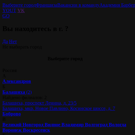
Выберите город
Франшиза
Вакансии в команду
Академия Барбе
YOUT
VK
GO
Вы находитесь в г.
?
Да
Нет
Не выбирать город
Выберите город
Россия
А
Александров
Б
Балашиха
(2)
Найдено филиалов: 2
Балашиха, проспект Ленина, д. 23/5
Балашиха, мкр. Новое Павлино, Косинское шоссе, д. 7
Боброво
В
Великий Новгород
Видное
Владимир
Волгоград
Вологда
Воронеж
Воскресенск