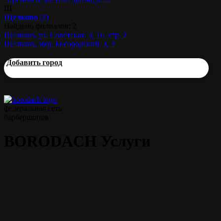
Щ
Щелково
(2)
Найдено филиалов: 2
Щелково, ул. Советская, д. 16, стр. 2
Щелково, мкр. Богородский, д. 3
Добавить город
федеральная сеть
барбершопов
BORODACH Услуги
Мужская стрижка
45 мин.
от 1000 р.
Моделирование бороды
45 мин.
от 700 р.
Классическая стрижка
60 мин.
от 1300 р.
ножницами