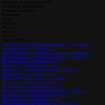
Серпуховско-Тимирязевская
0
Люблинско-Дмитровская
0
Большая кольцевая
0
Бутовская
0
МЦК
0
МЦД-1
0
МЦД-2
0
МЦД-3
0
МЦД-4
0
Некрасовская
0
Авиамоторная, ул. Красноказарменная, д. 14 А, корп. 6
Автозаводская, ул. Сайкина, д. 21
Алексеевская, ул. Годовикова, д. 11, корп. 5 (ЖК iLove)
Бабушкинская, ул. Лётчика Бабушкина, д. 39, корп. 3
Багратионовская, ул. Барклая, д. 12
Царицыно, ул. Бирюлевская, д. 43
Борисово, ул. Борисовские пруды, д. 18, корп. 1
Братиславская, ул. Перерва, д. 41
ВДНХ, Ярославское шоссе, д. 12, корп. 2
ТРК Вегас, МКАД, 24-й километр, 1
Волоколамская, Пятницкое шоссе, д. 7
Владыкино, Нововладыкинский проезд, д. 1, корп. 2
Жулебино, 3-е Почтовое отделение, д. 76
Щелковская, ул. 3-я Парковая, д. 61
Кантемировская, ул. Москворечье, д. 4, корп. 6