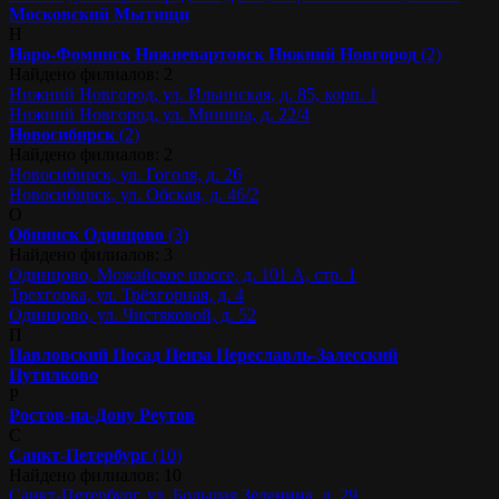
Московский
Мытищи
Н
Наро-Фоминск
Нижневартовск
Нижний Новгород
(2)
Найдено филиалов: 2
Нижний Новгород, ул. Ильинская, д. 85, корп. 1
Нижний Новгород, ул. Минина, д. 22/4
Новосибирск
(2)
Найдено филиалов: 2
Новосибирск, ул. Гоголя, д. 26
Новосибирск, ул. Обская, д. 46/2
О
Обнинск
Одинцово
(3)
Найдено филиалов: 3
Одинцово, Можайское шоссе, д. 101 А, стр. 1
Трехгорка, ул. Трёхгорная, д. 4
Одинцово, ул. Чистяковой, д. 52
П
Павловский Посад
Пенза
Переславль-Залесский
Путилково
Р
Ростов-на-Дону
Реутов
С
Санкт-Петербург
(10)
Найдено филиалов: 10
Санкт-Петербург, ул. Большая Зеленина, д. 29