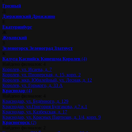
Г
Грозный
Д
Дзержинский
Дрожжино
Е
Екатеринбург
Ж
Жуковский
З
Зеленогорск
Зеленоград
Златоуст
К
Калуга
Каспийск
Кинешма
Королев
(4)
Найдено филиалов: 4
Королев, ул. Исаева, д. 7
Королев, ул. Пионерская, д. 15, корп. 2
Королев, мкр. Юбилейный, ул. Лесная, д. 12
Королев, ул. Горького, д. 33 А
Краснодар
(4)
Найдено филиалов: 4
Краснодар, ул. Будённого, д. 129
Краснодар, ул.Григория Булгакова, д.7 к.1
Краснодар, ул. Казбекская, д. 17
Краснодар, ул. Красных Партизан, д. 1/4, корп. 9
Красногорск
(2)
Найдено филиалов: 2