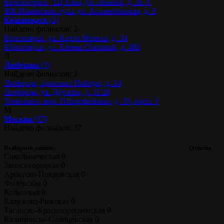
Красногорск, ТЦ Ёлка, ул. Ленина, д. 26 А
ЖК Ильинские луга, ул. Архангельская, д. 6
Красноярск
(2)
Найдено филиалов: 2
Красноярск, ул. Карла Маркса, д. 34
Красноярск, ул. Елены Стасовой, д. 48б
Л
Люберцы
(3)
Найдено филиалов: 3
Люберцы, проспект Победы, д. 14
Люберцы, ул. Дружбы, д. 11/26
Томилино, мкр. Птицефабрика, д. 35, корп. 3
М
Москва
(37)
Найдено филиалов: 37
Выберите линию:
Отмена
Сокольническая
0
Замоскворецкая
0
Арбатско-Покровская
0
Филёвская
0
Кольцевая
0
Калужско-Рижская
0
Таганско-Краснопресненская
0
Калининско-Солнцевская
0