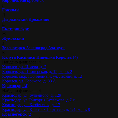
Воронеж
Воскресенск
Г
Грозный
Д
Дзержинский
Дрожжино
Е
Екатеринбург
Ж
Жуковский
З
Зеленогорск
Зеленоград
Златоуст
К
Калуга
Каспийск
Кинешма
Королев
(4)
Найдено филиалов: 4
Королев, ул. Исаева, д. 7
Королев, ул. Пионерская, д. 15, корп. 2
Королев, мкр. Юбилейный, ул. Лесная, д. 12
Королев, ул. Горького, д. 33 А
Краснодар
(4)
Найдено филиалов: 4
Краснодар, ул. Будённого, д. 129
Краснодар, ул.Григория Булгакова, д.7 к.1
Краснодар, ул. Казбекская, д. 17
Краснодар, ул. Красных Партизан, д. 1/4, корп. 9
Красногорск
(2)