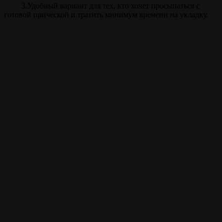
3.Удобный вариант для тех, кто хочет просыпаться с
готовой прической и тратить минимум времени на укладку.
Прайс
Биозавивка
70 мин.
от 3900 ₽
Внимание!
Цены на сайте и барбершопе могут различаться, узнавайте
точную цену у администратора!
Полный список услуг
Записаться на стрижку
Записываться на ваши
любимые услуги стало
ещё проще с
мобильным
приложением borodach