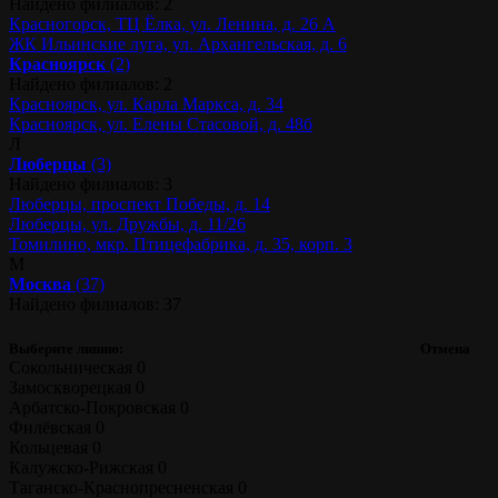
Найдено филиалов: 2
Красногорск, ТЦ Ёлка, ул. Ленина, д. 26 А
ЖК Ильинские луга, ул. Архангельская, д. 6
Красноярск
(2)
Найдено филиалов: 2
Красноярск, ул. Карла Маркса, д. 34
Красноярск, ул. Елены Стасовой, д. 48б
Л
Люберцы
(3)
Найдено филиалов: 3
Люберцы, проспект Победы, д. 14
Люберцы, ул. Дружбы, д. 11/26
Томилино, мкр. Птицефабрика, д. 35, корп. 3
М
Москва
(37)
Найдено филиалов: 37
Выберите линию:
Отмена
Сокольническая
0
Замоскворецкая
0
Арбатско-Покровская
0
Филёвская
0
Кольцевая
0
Калужско-Рижская
0
Таганско-Краснопресненская
0