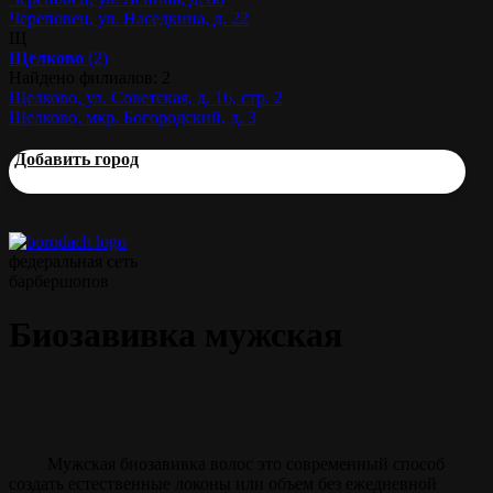
Череповец, ул. Наседкина, д. 22
Щ
Щелково
(2)
Найдено филиалов: 2
Щелково, ул. Советская, д. 16, стр. 2
Щелково, мкр. Богородский, д. 3
Добавить город
федеральная сеть
барбершопов
Биозавивка мужская
Мужская биозавивка волос это современный способ
создать естественные локоны или объем без ежедневной