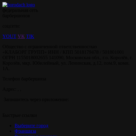
федеральная сеть
барбершопов
соцсети:
YOUT
VK
TIK
Общество с ограниченной ответственностью
«КЛАБОРГ ГРУПП» ИНН / КПП 5018179478 / 501801001
ОГРН 1155018002655 141090, Московская обл., г.о. Королёв, г.
Королёв, мкр. Юбилейный, ул. Ленинская, д.12, пом.9, комн.
1А.
Телефон барбершопа
Адрес: , ,
Запишитесь через приложение:
Быстрые ссылки
Выберите город
Франшиза