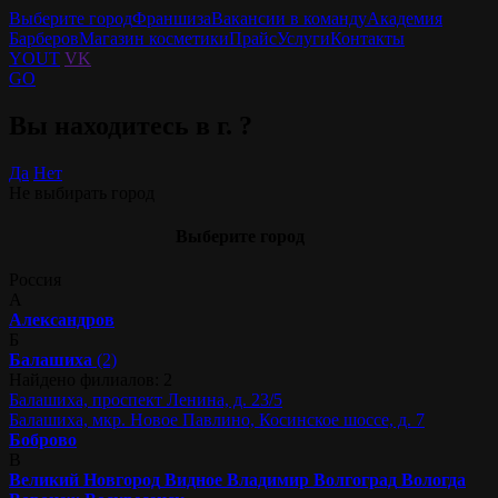
Выберите город
Франшиза
Вакансии в команду
Академия
Барберов
Магазин косметики
Прайс
Услуги
Контакты
YOUT
VK
GO
Вы находитесь в г.
?
Да
Нет
Не выбирать город
Выберите город
Россия
А
Александров
Б
Балашиха
(2)
Найдено филиалов: 2
Балашиха, проспект Ленина, д. 23/5
Балашиха, мкр. Новое Павлино, Косинское шоссе, д. 7
Боброво
В
Великий Новгород
Видное
Владимир
Волгоград
Вологда