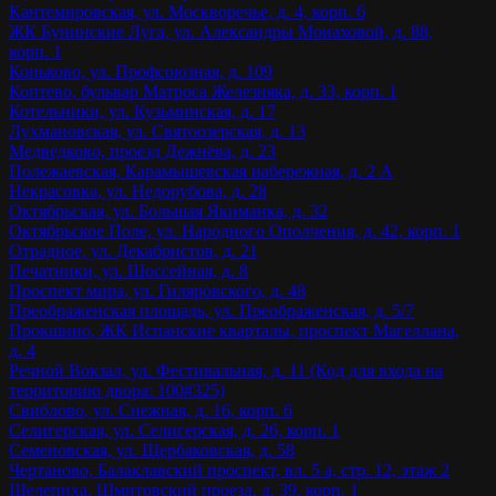
Кантемировская, ул. Москворечье, д. 4, корп. 6
ЖК Бунинские Луга, ул. Александры Монаховой, д. 88,
корп. 1
Коньково, ул. Профсоюзная, д. 109
Коптево, бульвар Матроса Железняка, д. 33, корп. 1
Котельники, ул. Кузьминская, д. 17
Лухмановская, ул. Святоозерская, д. 13
Медведково, проезд Дежнёва, д. 23
Полежаевская, Карамышевская набережная, д. 2 А
Некрасовка, ул. Недорубова, д. 28
Октябрьская, ул. Большая Якиманка, д. 32
Октябрьское Поле, ул. Народного Ополчения, д. 42, корп. 1
Отрадное, ул. Декабристов, д. 21
Печатники, ул. Шоссейная, д. 8
Проспект мира, ул. Гиляровского, д. 48
Преображенская площадь, ул. Преображенская, д. 5/7
Прокшино, ЖК Испанские кварталы, проспект Магеллана,
д. 4
Речной Вокзал, ул. Фестивальная, д. 11 (Код для входа на
территорию двора: 100#325)
Свиблово, ул. Снежная, д. 16, корп. 6
Селигерская, ул. Селигерская, д. 26, корп. 1
Семеновская, ул. Щербаковская, д. 58
Чертаново, Балаклавский проспект, вл. 5 а, стр. 12, этаж 2
Шелепиха, Шмитовский проезд, д. 39, корп. 1